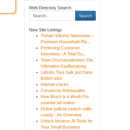
Web Directory Search
Search
New Site Listings
Trehan Vriksha Neemrana –
Premium Household Plo...
Perfecting Customer
Interviews : A Total Gu...
Toner Druckerpatronen: Die
Ultimative Kaufberatung
Labubu Toys bulk purchase
British isles
Internet chicks
Conservas Artesanales
How Much Is it Worth For
youtube ad maker
Online judicial search collin
county - An Overview
Unlock Income: AI Tools for
Your Small Business