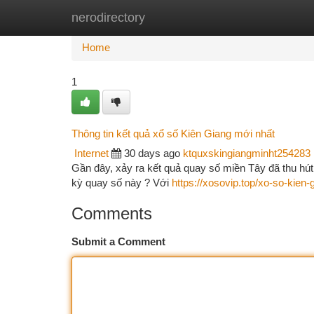
nerodirectory
Home
New Site Listings
Add Site
Ca
Home
1
Thông tin kết quả xổ số Kiên Giang mới nhất
Internet
30 days ago
ktquxskingiangminht254283
Gần đây, xảy ra kết quả quay số miền Tây đã thu hút 
kỳ quay số này ? Với
https://xosovip.top/xo-so-kien-
Comments
Submit a Comment