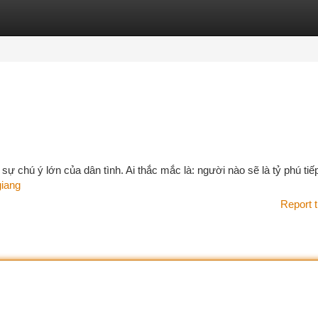
tegories
Register
Login
sự chú ý lớn của dân tình. Ai thắc mắc là: người nào sẽ là tỷ phú tiế
giang
Report t