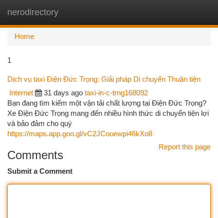
nerodirectory
Togg
navi
Home
1
Dịch vụ taxi Điện Đức Trọng: Giải pháp Di chuyển Thuận tiện
Internet
31 days ago
taxi-in-c-trng168092
Bạn đang tìm kiếm một vận tải chất lượng tại Điện Đức Trọng?
Xe Điện Đức Trọng mang đến nhiều hình thức di chuyển tiện lợi
và bảo đảm cho quý
https://maps.app.goo.gl/vC2JCooewpi46kXo8
Report this page
Comments
Submit a Comment