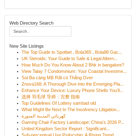
Web Directory Search
New Site Listings
The Top Guide to Spotbet , Bola365 , Bola88 Gac...
UK Steroids: Your Guide to Safe & Legal Altern...
How Much Do You Know About 2 Bhk in bangalore?
View Talay 7 Condominium: Your Coastal Investme...
Soi Ba càng MB Rất có Thắng Over
Znova168: A Thorough Dive into the Emerging Pla...
Enhance Your Device: Luxury Phone Shells You'll...
选择 羽毛球 导师：完整 指南
Top Guidelines Of Lottery sambad old
What Might Be Next In The Insolvency Litigation...
كهربائي المدينة المنورة
Gaming Chair Factory Landscape: China's 2026 P...
United Kingdom Sector Report : Significant...
Sub-perceptual Use Psilocybin: A Rising Trend...