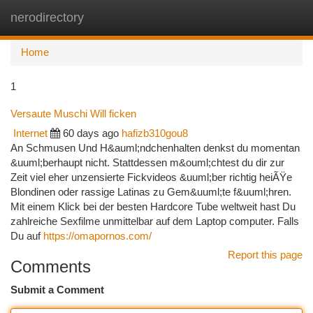
nerodirectory
Togg
navi
Home
1
Versaute Muschi Will ficken
Internet
60 days ago
hafizb310gou8
An Schmusen Und H&auml;ndchenhalten denkst du momentan
&uuml;berhaupt nicht. Stattdessen m&ouml;chtest du dir zur
Zeit viel eher unzensierte Fickvideos &uuml;ber richtig heiÃŸe
Blondinen oder rassige Latinas zu Gem&uuml;te f&uuml;hren.
Mit einem Klick bei der besten Hardcore Tube weltweit hast Du
zahlreiche Sexfilme unmittelbar auf dem Laptop computer. Falls
Du auf
https://omapornos.com/
Report this page
Comments
Submit a Comment