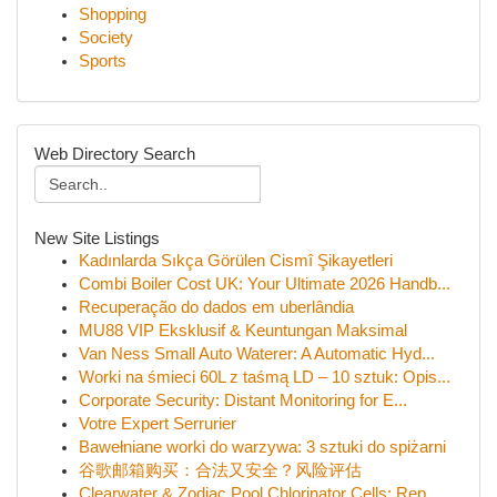
Shopping
Society
Sports
Web Directory Search
New Site Listings
Kadınlarda Sıkça Görülen Cismî Şikayetleri
Combi Boiler Cost UK: Your Ultimate 2026 Handb...
Recuperação do dados em uberlândia
MU88 VIP Eksklusif & Keuntungan Maksimal
Van Ness Small Auto Waterer: A Automatic Hyd...
Worki na śmieci 60L z taśmą LD – 10 sztuk: Opis...
Corporate Security: Distant Monitoring for E...
Votre Expert Serrurier
Bawełniane worki do warzywa: 3 sztuki do spiżarni
谷歌邮箱购买：合法又安全？风险评估
Clearwater & Zodiac Pool Chlorinator Cells: Rep...