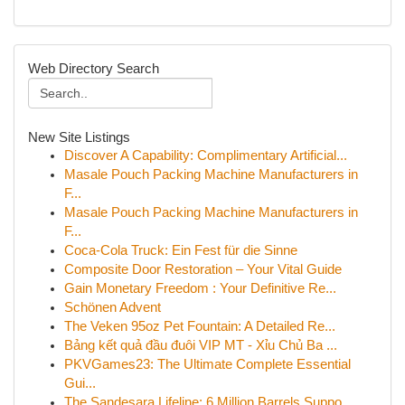
Web Directory Search
New Site Listings
Discover A Capability: Complimentary Artificial...
Masale Pouch Packing Machine Manufacturers in
F...
Masale Pouch Packing Machine Manufacturers in
F...
Coca-Cola Truck: Ein Fest für die Sinne
Composite Door Restoration – Your Vital Guide
Gain Monetary Freedom : Your Definitive Re...
Schönen Advent
The Veken 95oz Pet Fountain: A Detailed Re...
Bảng kết quả đầu đuôi VIP MT - Xỉu Chủ Ba ...
PKVGames23: The Ultimate Complete Essential
Gui...
The Sandesara Lifeline: 6 Million Barrels Suppo...