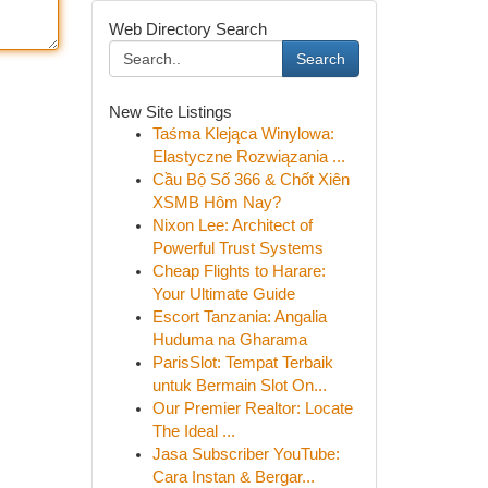
Web Directory Search
Search
New Site Listings
Taśma Klejąca Winylowa:
Elastyczne Rozwiązania ...
Cầu Bộ Số 366 & Chốt Xiên
XSMB Hôm Nay?
Nixon Lee: Architect of
Powerful Trust Systems
Cheap Flights to Harare:
Your Ultimate Guide
Escort Tanzania: Angalia
Huduma na Gharama
ParisSlot: Tempat Terbaik
untuk Bermain Slot On...
Our Premier Realtor: Locate
The Ideal ...
Jasa Subscriber YouTube:
Cara Instan & Bergar...