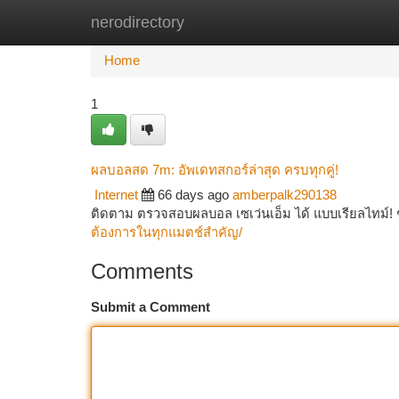
nerodirectory
Home
New Site Listings
Add Site
Ca
Home
1
ผลบอลสด 7m: อัพเดทสกอร์ล่าสุด ครบทุกคู่!
Internet
66 days ago
amberpalk290138
ติดตาม ตรวจสอบผลบอล เซเว่นเอ็ม ได้ แบบเรียลไทม์! 
ต้องการในทุกแมตช์สำคัญ/
Comments
Submit a Comment