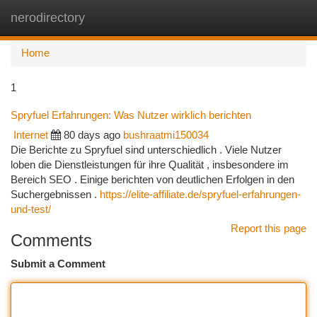
nerodirectory
Togg
navi
Home
1
Spryfuel Erfahrungen: Was Nutzer wirklich berichten
Internet
80 days ago
bushraatmi150034
Die Berichte zu Spryfuel sind unterschiedlich . Viele Nutzer
loben die Dienstleistungen für ihre Qualität , insbesondere im
Bereich SEO . Einige berichten von deutlichen Erfolgen in den
Suchergebnissen .
https://elite-affiliate.de/spryfuel-erfahrungen-
und-test/
Report this page
Comments
Submit a Comment