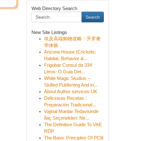
Web Directory Search
Search
New Site Listings
埃及高端购物攻略：开罗奢
华体验
Arizona House {Crickets:
Habitat, Behavior &...
Frigobar Consul da 334
Litros: O Guia Det...
White Magic Studios –
Skilled Publishing And in...
About Author services UK
Deliciosas Recetas :
Preparación Tradicional...
Vajinal Mantar Tedavisinde
İlaç Seçenekleri: Ne...
The Definitive Guide To VAE
RDP
The Basic Principles Of PCB