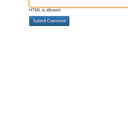
HTML is allowed