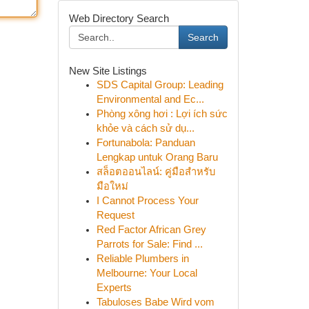
Web Directory Search
Search
New Site Listings
SDS Capital Group: Leading
Environmental and Ec...
Phòng xông hơi : Lợi ích sức
khỏe và cách sử dụ...
Fortunabola: Panduan
Lengkap untuk Orang Baru
สล็อตออนไลน์: คู่มือสำหรับ
มือใหม่
I Cannot Process Your
Request
Red Factor African Grey
Parrots for Sale: Find ...
Reliable Plumbers in
Melbourne: Your Local
Experts
Tabuloses Babe Wird vom