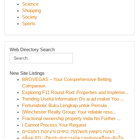
Science
Shopping
Society
Sports
Web Directory Search
New Site Listings
BROVEGAS – Your Comprehensive Betting
Companion
Exploring F11 Round Rod: Properties and Impleme...
Trending Useful Information On ai ad maker You ...
Fortunabola: Buku Lengkap untuk Pemula
{Winchester Realty Group: Your reliable reso...
Fractional ownership property India No Further ...
I Cannot Process Your Request
הצעת נישואין מושלמת: טיפים ורעיונות רומנטיים
สล็อต PG: เปิดประสบการณ์ความสนุกเหนือระดับใน