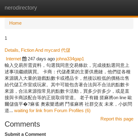
nerodirectory
Togg
navi
Home
1
Details, Fiction And mycard 代儲
Internet
247 days ago
johna334gap1
輸入交易所需資料，勾選我同意交易條款，完成後點選同意上
述事項繼續購買。 卡商：代儲產業的主要供應鏈，他們從各種
來源購入大量的遊戲點數卡或禮品卡，然後以較低的價格出售
給代儲工作室或玩家。其中可能包含著合法與不合法的點數卡
來源，合法來源指常見的點數卡活動，買多少折多少，或是直
接與卡商談配合等的正規取得管道。 老子有錢 搓麻將on line 歐
爾儲值平�?麻雀 奧索樂透網 鬥雀麻將 社群交友 未來，小妖問
道...
waiting for link from Forum Profiles (6)
Report this page
Comments
Submit a Comment