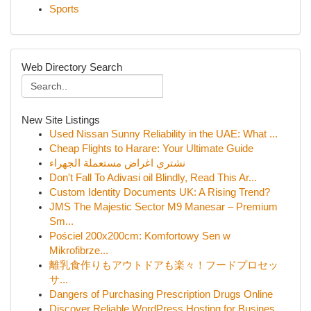
Sports
Web Directory Search
New Site Listings
Used Nissan Sunny Reliability in the UAE: What ...
Cheap Flights to Harare: Your Ultimate Guide
نشتري اغراض مستعملة الجهراء
Don't Fall To Adivasi oil Blindly, Read This Ar...
Custom Identity Documents UK: A Rising Trend?
JMS The Majestic Sector M9 Manesar – Premium
Sm...
Pościel 200x200cm: Komfortowy Sen w
Mikrofibrze...
離乳食作りもアウトドアも楽々！フードプロセッ
サ...
Dangers of Purchasing Prescription Drugs Online
Discover Reliable WordPress Hosting for Busines...