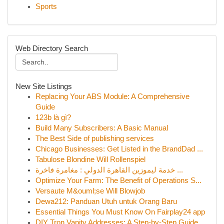
Sports
Web Directory Search
New Site Listings
Replacing Your ABS Module: A Comprehensive
Guide
123b là gì?
Build Many Subscribers: A Basic Manual
The Best Side of publishing services
Chicago Businesses: Get Listed in the BrandDad ...
Tabulose Blondine Will Rollenspiel
خدمة ليموزين القاهرة الدولي : مغامرة فاخرة ...
Optimize Your Farm: The Benefit of Operations S...
Versaute M&ouml;se Will Blowjob
Dewa212: Panduan Utuh untuk Orang Baru
Essential Things You Must Know On Fairplay24 app
DIY Tron Vanity Addresses: A Step-by-Step Guide